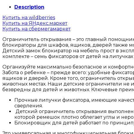
Description
Купить на wildberries
Купить на ЯНдекс.маркет
Купить на сбермегамаркет
Ограничитель открывания – это главный помощник
блокираторы для шкафов, ящиков, дверей также мо
Детский замок блокиратор на мебель прост в эксп
комплекте – семь фиксаторов от детей на липучках
Организуйте максимально безопасное и комфортно
Забота о ребенке – прежде всего: удобные фикс
ящиков и дверей. Кроме того, ограничитель откры
животных местах. Наши детские ограничители не и
безвредны для детей и животных. Ключевые преим
Прочные липучки фиксатора, имеющие качест
сверления.
Детский ограничитель открывания выполнен и
которой ремешок плотно облегает углы и неро
Блокировщик для детей работает по принципу 
Это универсальная и многофункциональная блокир