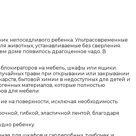
тник непоседливого ребенка. Ультрасовременные
ля животных, устанавливаемые без сверления.
шем доме появилось драгоценное чадо. В
-блокираторов на мебель, шкафы или ящики.
случайных травм при открывании или закрывании
карств, бытовой химии в недоступных для детей и
ергенных материалов, которые полностью
ов для мебели:
ие на поверхности, исключая необходимость
очной, гибкой, эластичной лентой, благодаря
удно ребенку.
ная для шкафов и гардеробных, тумбочек и