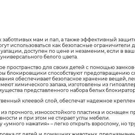
 заботливых мам и пап, а также эффективный защи
гут использоваться как безопасные ограничители д
луатации, доступен по цене и незаменим, если в ва
 универсального белого цвета.
е пространство для своих детей с помощью замков
аторы блокировщики способствуют предотвращению 
вания обеспечивает безопасное хранение вещей, ле
меют химического запаха, изготовлены из гипоалл
ущества представленного набора белых блокиратор
венный клеевой слой, обеспечат надежное креплен
з прочного, износостойкого пластика и оснащен пр
вности и при этом не стирает углы мебели.
«умного нажатия» – легко открыть взрослому, но тр
овка от детей и домашних животных, предназначен