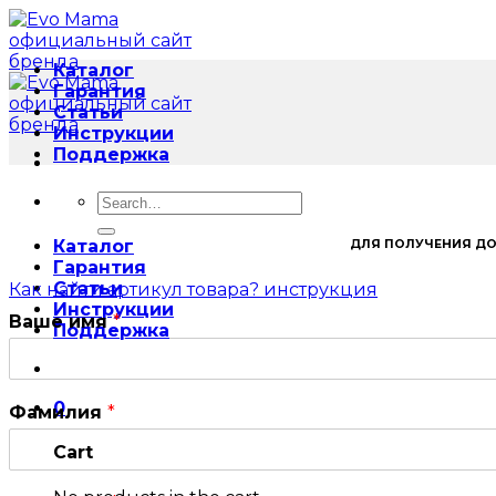
Skip
to
content
Каталог
Гарантия
Статьи
Инструкции
Поддержка
Search
for:
Каталог
ДЛЯ ПОЛУЧЕНИЯ ДО
Гарантия
Статьи
Как найти артикул товара? инструкция
Инструкции
Ваше имя
*
Поддержка
0
Фамилия
*
Cart