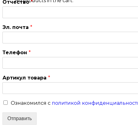
No products in the cart.
Отчество
*
Эл. почта
*
Телефон
*
Артикул товара
*
Ознакомился с
политикой конфиденциальност
Отправить