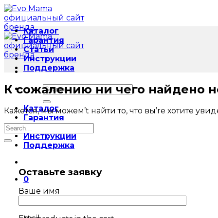
Skip
to
content
Каталог
Гарантия
Статьи
Инструкции
Поддержка
К сожалению ни чего найдено н
Search
for:
Каталог
Кажется, мы можем’t найти то, что вы’re хотите уви
Гарантия
Статьи
Инструкции
Поддержка
Оставьте заявку
0
Ваше имя
Cart