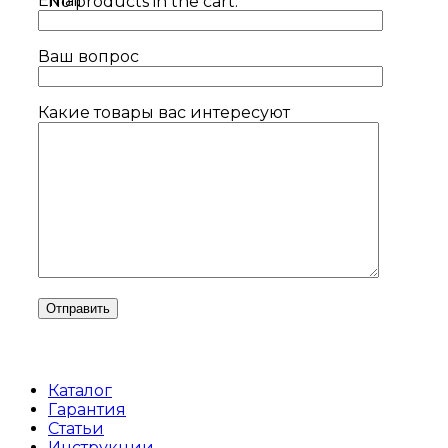
Email
No products in the cart.
Ваш вопрос
Какие товары вас интересуют
Каталог
Гарантия
Статьи
Инструкции